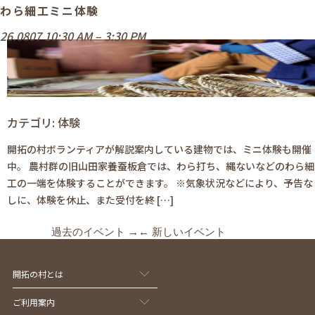
過去のイベント
→
←
新しいイベント
わら細工ミニ体験
26.0807 10:30 AM
–
3:30 PM
カテゴリ:
体験
開拓の村ボランティアが解説案内している建物では、ミニ体験も開催
中。 農村群の旧山田家養蚕板倉では、わら打ち、縄ないなどのわら細
工の一端を体験することができます。 ※気象状況などにより、予告な
しに、体験を休止、また受付を終 […]
過去のイベント
→
←
新しいイベント
開拓の村とは
ご利用案内