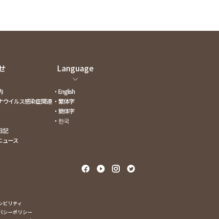
せ
Language
内
・English
ナウイルス感染症関連
・繁体字
・簡体字
・한국
日記
ニュース
シビリティ
バシーポリシー