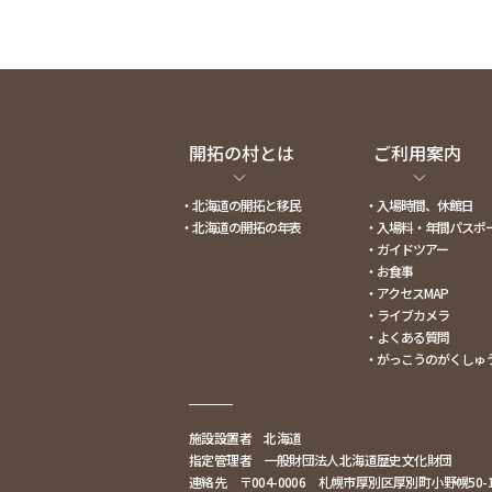
開拓の村とは
ご利用案内
・北海道の開拓と移民
・入場時間、休館日
・北海道の開拓の年表
・入場料・年間パスポ
・ガイドツアー
・お食事
・アクセスMAP
・ライブカメラ
・よくある質問
・がっこうのがくしゅ
施設設置者 北海道
指定管理者 一般財団法人北海道歴史文化財団
連絡先 〒004-0006 札幌市厚別区厚別町小野幌50