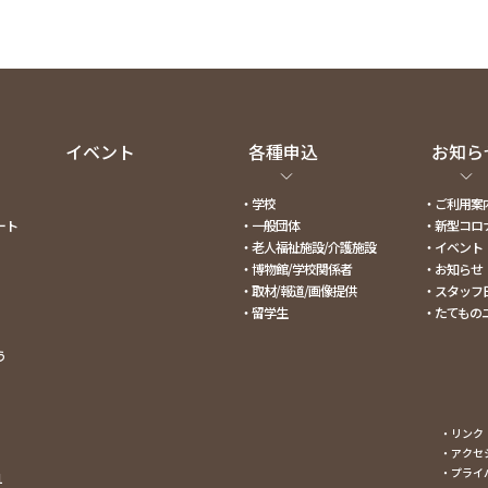
イベント
各種申込
お知ら
・学校
・ご利用案
ート
・一般団体
・新型コロ
・老人福祉施設/介護施設
・イベント
・博物館/学校関係者
・お知らせ
・取材/報道/画像提供
・スタッフ
・留学生
・たてもの
う
・リンク
・アクセ
・プライ
-1